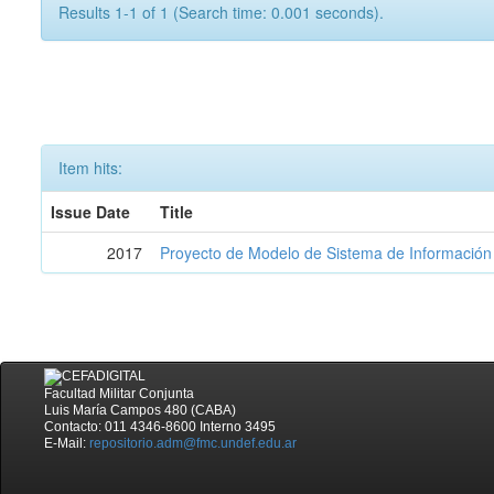
Results 1-1 of 1 (Search time: 0.001 seconds).
Item hits:
Issue Date
Title
2017
Proyecto de Modelo de Sistema de Información 
Facultad Militar Conjunta
Luis María Campos 480 (CABA)
Contacto: 011 4346-8600 Interno 3495
E-Mail:
repositorio.adm@fmc.undef.edu.ar