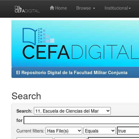
Home
Browse
Institucional
Skip
navigation
El Repositorio Digital de la Facultad Militar Conjunta
Search
Search:
for
Current filters: