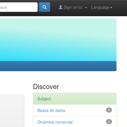
Sign on to:
Language
Discover
Subject
Bases de datos
1
Dinámica comercial
1