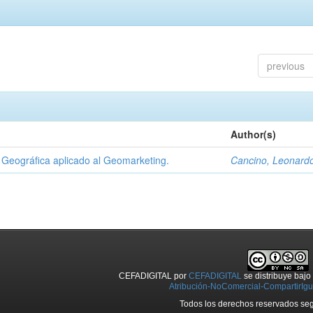
previous
Author(s)
Geográfica aplicado al Geomarketing.
Cancino, Leonard
CEFADIGITAL
por
CEFADIGITAL
se distribuye baj
Atribución-NoComercial-CompartirIgua
Todos los derechos reservados seg