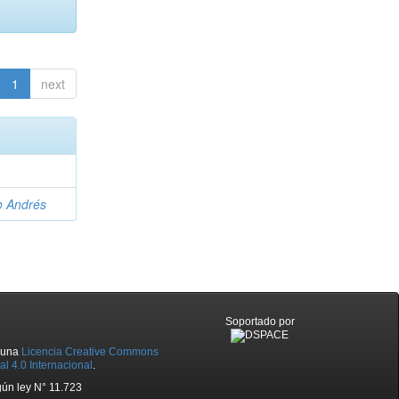
1
next
o Andrés
Soportado por
o una
Licencia Creative Commons
l 4.0 Internacional
.
ún ley N° 11.723