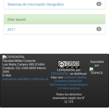
Sistemas de Información Geográfico
1
Date issued
2017
1
Facultad Militar Conjunta
Soportado
Luis María Campos 480 (CABA)
por
Contacto: 011 4346-8600 Interno
CEFADIGITAL
por
3495
CEFADIGITAL
se distribuye
E-Mail:
bajo una
Licencia Creative
repositorio.adm@fmc.undef.edu.ar
Commons Atribución-
NoComercial-CompartirIgual
4.0 Internacional
.
Todos los derechos
reservados según ley N°
11.723