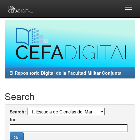
Skip
navigation
El Repositorio Digital de la Facultad Militar Conjunta
Search
Search:
for