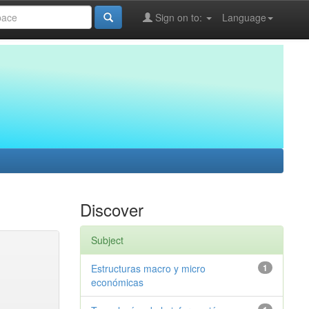
Sign on to:
Language
Discover
Subject
Estructuras macro y micro
1
económicas