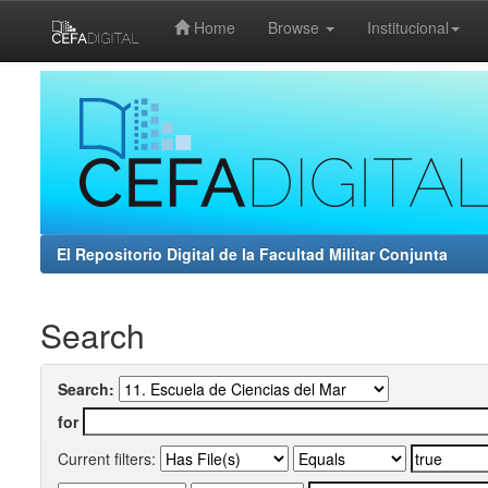
Home
Browse
Institucional
Skip
navigation
El Repositorio Digital de la Facultad Militar Conjunta
Search
Search:
for
Current filters: