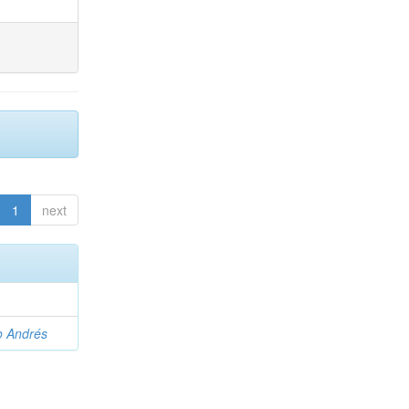
1
next
o Andrés