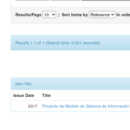
Results/Page
|
Sort items by
In orde
Results 1-1 of 1 (Search time: 0.001 seconds).
Item hits:
Issue Date
Title
2017
Proyecto de Modelo de Sistema de Información 