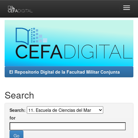
Skip
navigation
El Repositorio Digital de la Facultad Militar Conjunta
Search
Search:
for