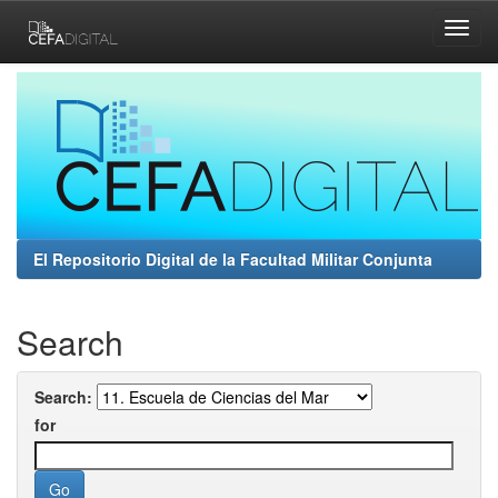
Skip
navigation
El Repositorio Digital de la Facultad Militar Conjunta
Search
Search:
for