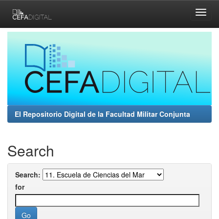
Skip
navigation
El Repositorio Digital de la Facultad Militar Conjunta
Search
Search:
for