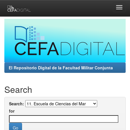
Skip
navigation
El Repositorio Digital de la Facultad Militar Conjunta
Search
Search:
for