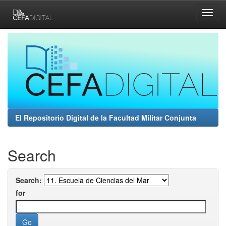
Skip
navigation
El Repositorio Digital de la Facultad Militar Conjunta
Search
Search:
for