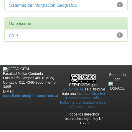
Sistemas de Información Geográfico
1
Date issued
2017
1
Facultad Militar Conjunta
Soportado
Luis María Campos 480 (CABA)
por
Contacto: 011 4346-8600 Interno
CEFADIGITAL
por
3495
CEFADIGITAL
se distribuye
E-Mail:
bajo una
Licencia Creative
repositorio.adm@fmc.undef.edu.ar
Commons Atribución-
NoComercial-CompartirIgual
4.0 Internacional
.
Todos los derechos
reservados según ley N°
11.723