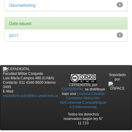
Geomarketing
1
Date issued
2017
1
Facultad Militar Conjunta
Soportado
Luis María Campos 480 (CABA)
por
Contacto: 011 4346-8600 Interno
CEFADIGITAL
por
3495
CEFADIGITAL
se distribuye
E-Mail:
bajo una
Licencia Creative
repositorio.adm@fmc.undef.edu.ar
Commons Atribución-
NoComercial-CompartirIgual
4.0 Internacional
.
Todos los derechos
reservados según ley N°
11.723