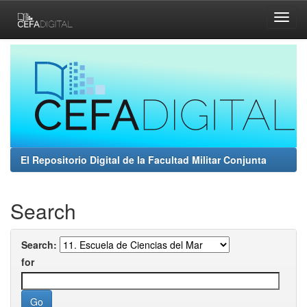
Skip
navigation
El Repositorio Digital de la Facultad Militar Conjunta
Search
Search:
for