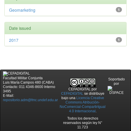
Geomarketing
1
Date issued
2017
1
Facultad Militar Conjunta
Soportado
Luis María Campos 480 (CABA)
por
Contacto: 011 4346-8600 Interno
CEFADIGITAL
por
3495
CEFADIGITAL
se distribuye
E-Mail:
bajo una
Licencia Creative
repositorio.adm@fmc.undef.edu.ar
Commons Atribución-
NoComercial-CompartirIgual
4.0 Internacional
.
Todos los derechos
reservados según ley N°
11.723