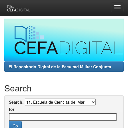
Skip
navigation
El Repositorio Digital de la Facultad Militar Conjunta
Search
Search:
for