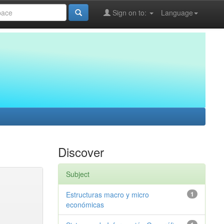
Sign on to:
Language
Discover
Subject
Estructuras macro y micro
1
económicas