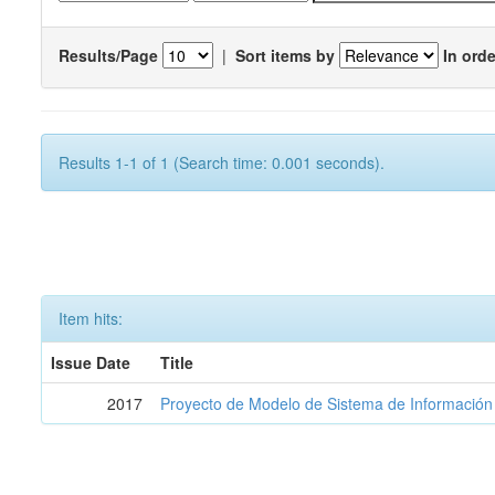
Results/Page
|
Sort items by
In orde
Results 1-1 of 1 (Search time: 0.001 seconds).
Item hits:
Issue Date
Title
2017
Proyecto de Modelo de Sistema de Información 