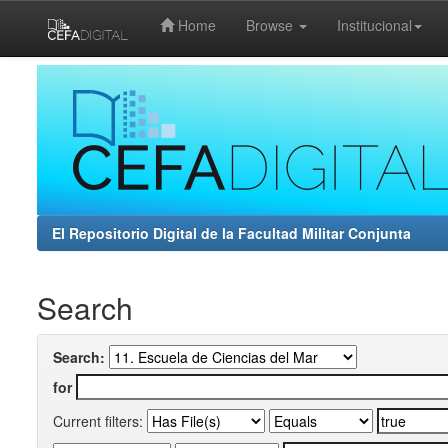
Home
Browse
Institucional
Skip
navigation
El Repositorio Digital de la Facultad Militar Conjunta
Search
Search:
for
Current filters: