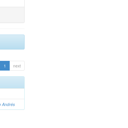
1
next
o Andrés