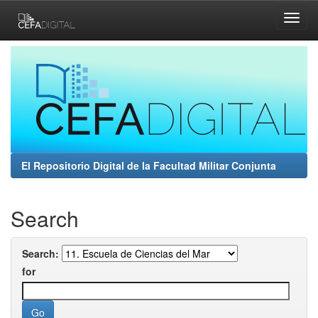
Skip
navigation
El Repositorio Digital de la Facultad Militar Conjunta
Search
Search:
for