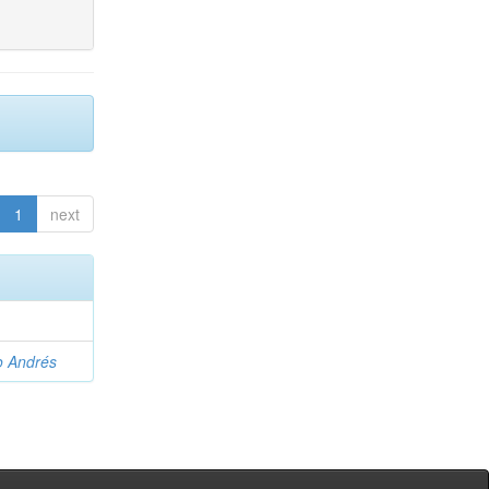
1
next
o Andrés