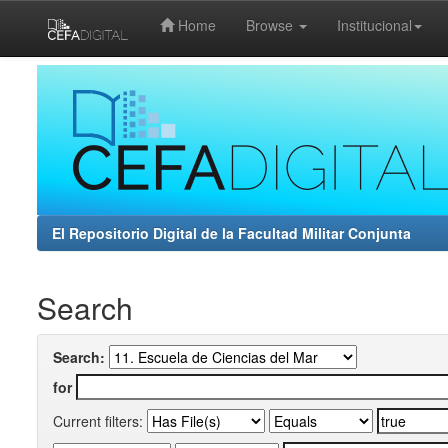
Home
Browse
Institucional
Skip
navigation
El Repositorio Digital de la Facultad Militar Conjunta
Search
Search:
for
Current filters: