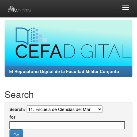
Skip
navigation
El Repositorio Digital de la Facultad Militar Conjunta
Search
Search:
for