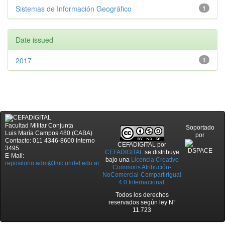
Sistemas de Información Geográfico
1
Date issued
2017
1
Facultad Militar Conjunta
Soportado
Luis María Campos 480 (CABA)
por
Contacto: 011 4346-8600 Interno
CEFADIGITAL
por
3495
CEFADIGITAL
se distribuye
E-Mail:
bajo una
Licencia Creative
repositorio.adm@fmc.undef.edu.ar
Commons Atribución-
NoComercial-CompartirIgual
4.0 Internacional
.
Todos los derechos
reservados según ley N°
11.723