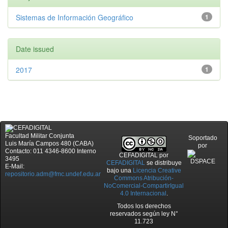
Sistemas de Información Geográfico
1
Date issued
2017
1
Facultad Militar Conjunta
Soportado
Luis María Campos 480 (CABA)
por
Contacto: 011 4346-8600 Interno
CEFADIGITAL
por
3495
CEFADIGITAL
se distribuye
E-Mail:
bajo una
Licencia Creative
repositorio.adm@fmc.undef.edu.ar
Commons Atribución-
NoComercial-CompartirIgual
4.0 Internacional
.
Todos los derechos
reservados según ley N°
11.723