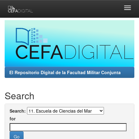
Skip
navigation
El Repositorio Digital de la Facultad Militar Conjunta
Search
Search:
for