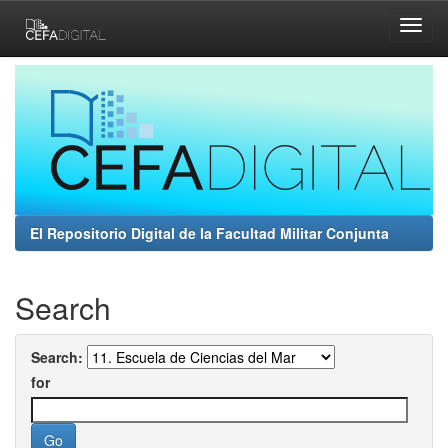
Skip
navigation
El Repositorio Digital de la Facultad Militar Conjunta
Search
Search:
for