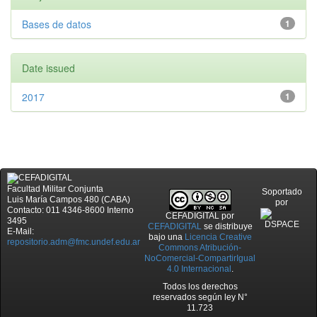
Bases de datos
1
Date issued
2017
1
Facultad Militar Conjunta
Soportado
Luis María Campos 480 (CABA)
por
Contacto: 011 4346-8600 Interno
CEFADIGITAL
por
3495
CEFADIGITAL
se distribuye
E-Mail:
bajo una
Licencia Creative
repositorio.adm@fmc.undef.edu.ar
Commons Atribución-
NoComercial-CompartirIgual
4.0 Internacional
.
Todos los derechos
reservados según ley N°
11.723