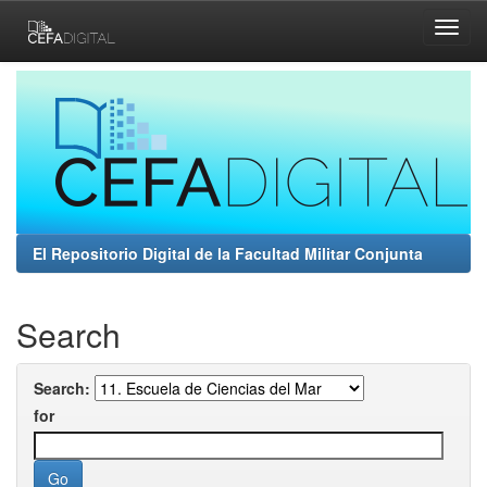
Skip
navigation
El Repositorio Digital de la Facultad Militar Conjunta
Search
Search:
for