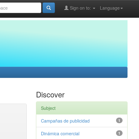
Sign on to:
Language
Discover
Subject
Campañas de publicidad
1
Dinámica comercial
1