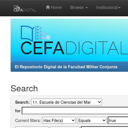
Home
Browse
Institucional
Skip
navigation
El Repositorio Digital de la Facultad Militar Conjunta
Search
Search:
for
Current filters: