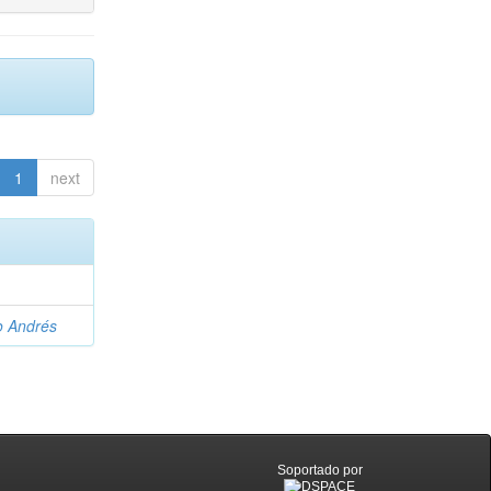
1
next
o Andrés
Soportado por