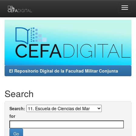
Skip
navigation
El Repositorio Digital de la Facultad Militar Conjunta
Search
Search:
for