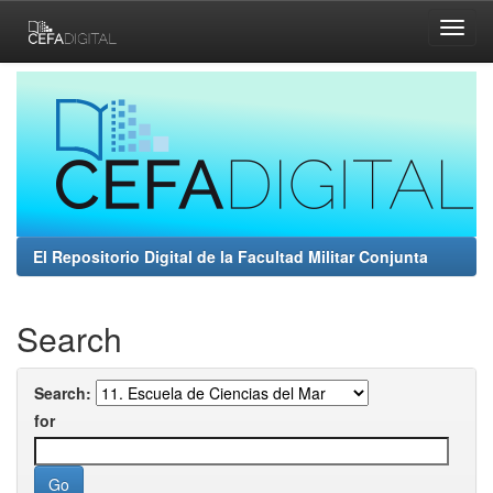
Skip
navigation
El Repositorio Digital de la Facultad Militar Conjunta
Search
Search:
for