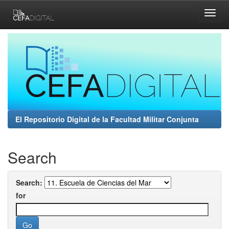
Skip
navigation
El Repositorio Digital de la Facultad Militar Conjunta
Search
Search:
for