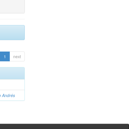
1
next
o Andrés