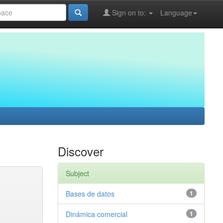
Sign on to:
Language
Discover
Subject
Bases de datos
1
Dinámica comercial
1