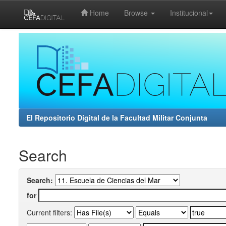
Home
Browse
Institucional
Skip
navigation
El Repositorio Digital de la Facultad Militar Conjunta
Search
Search:
for
Current filters: