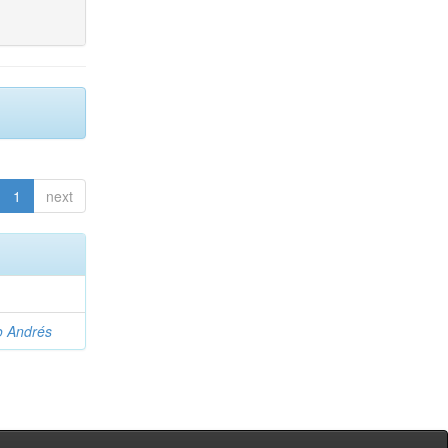
1
next
o Andrés