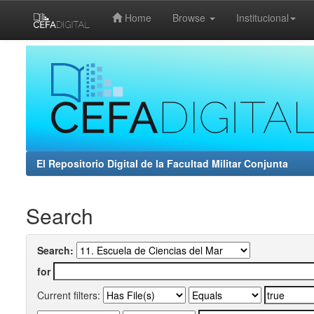
Home
Browse
Institucional
Skip
navigation
El Repositorio Digital de la Facultad Militar Conjunta
Search
Search:
for
Current filters: