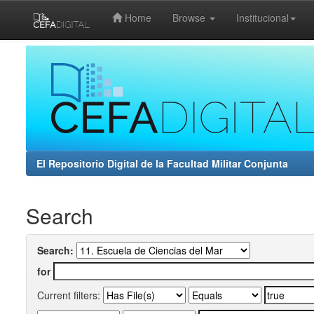
Home
Browse
Institucional
Skip
navigation
El Repositorio Digital de la Facultad Militar Conjunta
Search
Search:
for
Current filters: