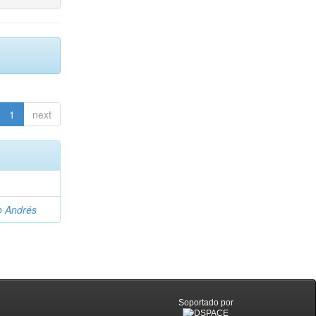
1
next
o Andrés
Soportado por