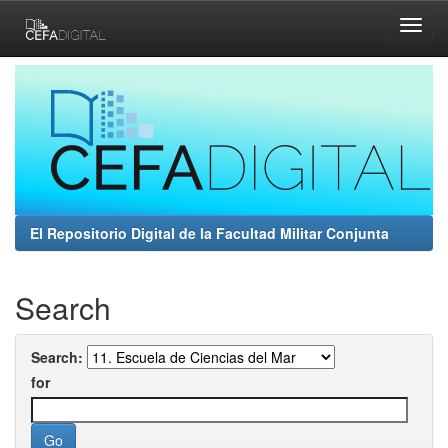
Skip
navigation
El Repositorio Digital de la Facultad Militar Conjunta
Search
Search:
for