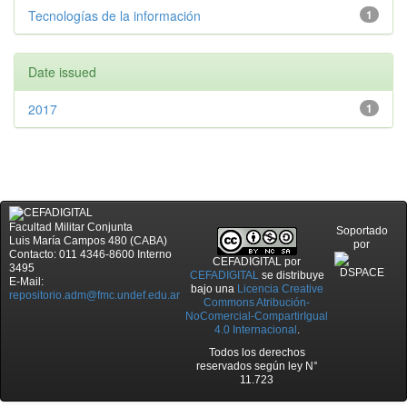
Tecnologías de la información
1
Date issued
2017
1
Facultad Militar Conjunta
Soportado
Luis María Campos 480 (CABA)
por
Contacto: 011 4346-8600 Interno
CEFADIGITAL
por
3495
CEFADIGITAL
se distribuye
E-Mail:
bajo una
Licencia Creative
repositorio.adm@fmc.undef.edu.ar
Commons Atribución-
NoComercial-CompartirIgual
4.0 Internacional
.
Todos los derechos
reservados según ley N°
11.723