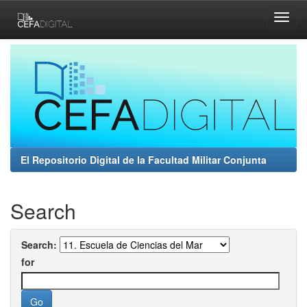
Skip
navigation
El Repositorio Digital de la Facultad Militar Conjunta
Search
Search:
for