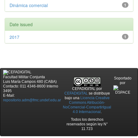
Dinámica comercial
1
Date issued
2017
1
Facultad Militar Conjunta
Soportado
Luis María Campos 480 (CABA)
por
Contacto: 011 4346-8600 Interno
CEFADIGITAL
por
3495
CEFADIGITAL
se distribuye
E-Mail:
bajo una
Licencia Creative
repositorio.adm@fmc.undef.edu.ar
Commons Atribución-
NoComercial-CompartirIgual
4.0 Internacional
.
Todos los derechos
reservados según ley N°
11.723