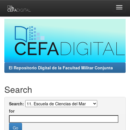
Skip
navigation
El Repositorio Digital de la Facultad Militar Conjunta
Search
Search:
for