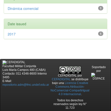
Dinámica comercial
1
Date issued
2017
1
Facultad Militar Conjunta
Soportado
Luis María Campos 480 (CABA)
por
Contacto: 011 4346-8600 Interno
CEFADIGITAL
por
3495
CEFADIGITAL
se distribuye
E-Mail:
bajo una
Licencia Creative
repositorio.adm@fmc.undef.edu.ar
Commons Atribución-
NoComercial-CompartirIgual
4.0 Internacional
.
Todos los derechos
reservados según ley N°
11.723