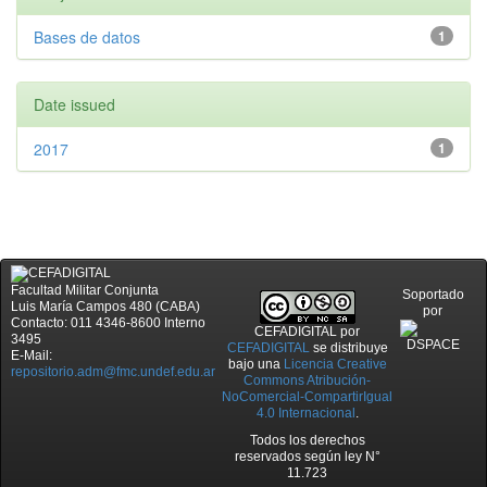
Bases de datos
1
Date issued
2017
1
Facultad Militar Conjunta
Soportado
Luis María Campos 480 (CABA)
por
Contacto: 011 4346-8600 Interno
CEFADIGITAL
por
3495
CEFADIGITAL
se distribuye
E-Mail:
bajo una
Licencia Creative
repositorio.adm@fmc.undef.edu.ar
Commons Atribución-
NoComercial-CompartirIgual
4.0 Internacional
.
Todos los derechos
reservados según ley N°
11.723