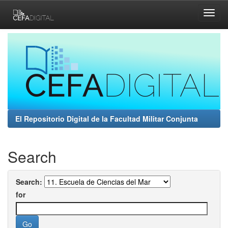
Skip
navigation
El Repositorio Digital de la Facultad Militar Conjunta
Search
Search:
for