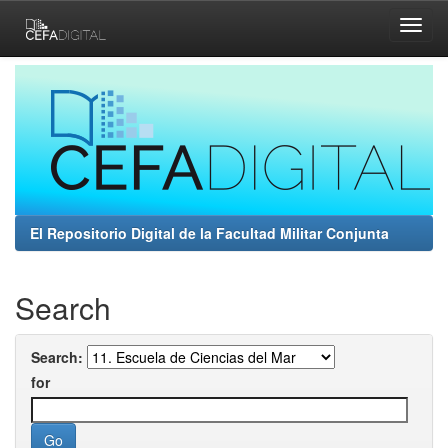
Skip
navigation
El Repositorio Digital de la Facultad Militar Conjunta
Search
Search:
for