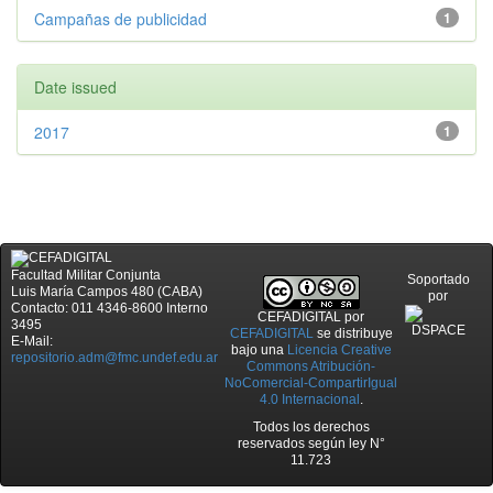
Campañas de publicidad
1
Date issued
2017
1
Facultad Militar Conjunta
Soportado
Luis María Campos 480 (CABA)
por
Contacto: 011 4346-8600 Interno
CEFADIGITAL
por
3495
CEFADIGITAL
se distribuye
E-Mail:
bajo una
Licencia Creative
repositorio.adm@fmc.undef.edu.ar
Commons Atribución-
NoComercial-CompartirIgual
4.0 Internacional
.
Todos los derechos
reservados según ley N°
11.723