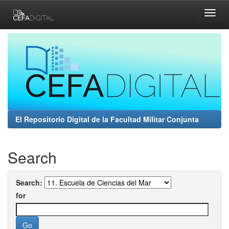
Skip
navigation
El Repositorio Digital de la Facultad Militar Conjunta
Search
Search:
for