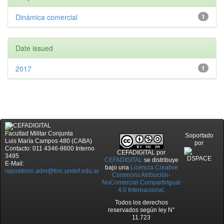
Dinámica comercial
1
Date issued
2017
1
Facultad Militar Conjunta
Soportado
Luis María Campos 480 (CABA)
por
Contacto: 011 4346-8600 Interno
CEFADIGITAL
por
3495
CEFADIGITAL
se distribuye
E-Mail:
bajo una
Licencia Creative
repositorio.adm@fmc.undef.edu.ar
Commons Atribución-
NoComercial-CompartirIgual
4.0 Internacional
.
Todos los derechos
reservados según ley N°
11.723