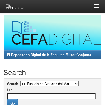
Skip
navigation
El Repositorio Digital de la Facultad Militar Conjunta
Search
Search:
for