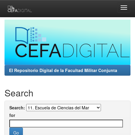
Skip
navigation
El Repositorio Digital de la Facultad Militar Conjunta
Search
Search:
for