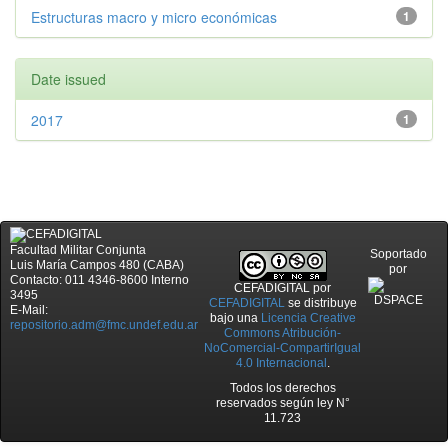
Estructuras macro y micro económicas
1
Date issued
2017
1
Facultad Militar Conjunta
Soportado
Luis María Campos 480 (CABA)
por
Contacto: 011 4346-8600 Interno
CEFADIGITAL
por
3495
CEFADIGITAL
se distribuye
E-Mail:
bajo una
Licencia Creative
repositorio.adm@fmc.undef.edu.ar
Commons Atribución-
NoComercial-CompartirIgual
4.0 Internacional
.
Todos los derechos
reservados según ley N°
11.723