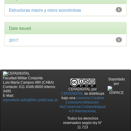
Estructuras macro y micro económicas
1
Date issued
2017
1
Facultad Militar Conjunta
Soportado
Luis María Campos 480 (CABA)
por
Contacto: 011 4346-8600 Interno
CEFADIGITAL
por
3495
CEFADIGITAL
se distribuye
E-Mail:
bajo una
Licencia Creative
repositorio.adm@fmc.undef.edu.ar
Commons Atribución-
NoComercial-CompartirIgual
4.0 Internacional
.
Todos los derechos
reservados según ley N°
11.723