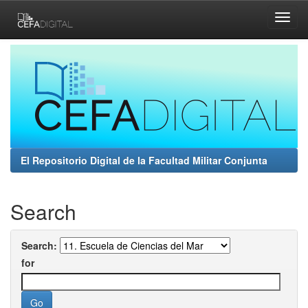
Skip
navigation
El Repositorio Digital de la Facultad Militar Conjunta
Search
Search:
for