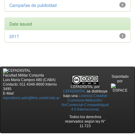
Campañas de publicidad
1
Date issued
2017
1
Facultad Militar Conjunta
Soportado
Luis María Campos 480 (CABA)
por
Contacto: 011 4346-8600 Interno
CEFADIGITAL
por
3495
CEFADIGITAL
se distribuye
E-Mail:
bajo una
Licencia Creative
repositorio.adm@fmc.undef.edu.ar
Commons Atribución-
NoComercial-CompartirIgual
4.0 Internacional
.
Todos los derechos
reservados según ley N°
11.723