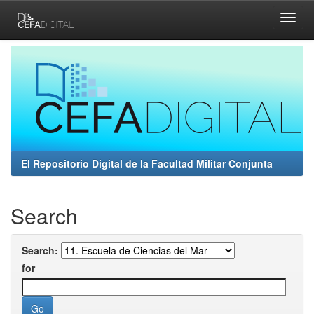
Skip
navigation
El Repositorio Digital de la Facultad Militar Conjunta
Search
Search:
for