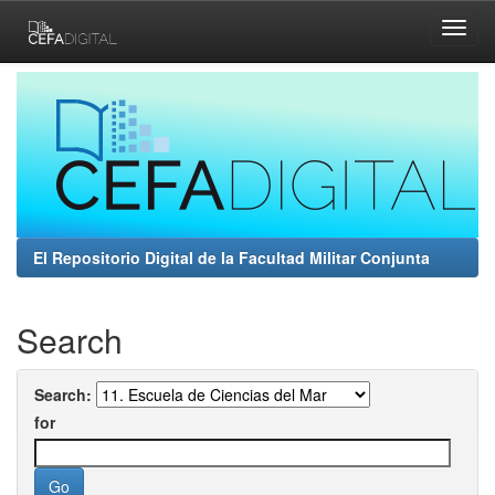
Skip
navigation
El Repositorio Digital de la Facultad Militar Conjunta
Search
Search:
for