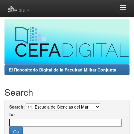
Skip
navigation
El Repositorio Digital de la Facultad Militar Conjunta
Search
Search:
for