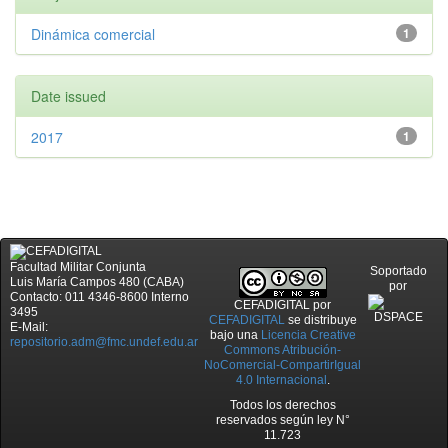
Dinámica comercial
1
Date issued
2017
1
Facultad Militar Conjunta
Soportado
Luis María Campos 480 (CABA)
por
Contacto: 011 4346-8600 Interno
CEFADIGITAL
por
3495
CEFADIGITAL
se distribuye
E-Mail:
bajo una
Licencia Creative
repositorio.adm@fmc.undef.edu.ar
Commons Atribución-
NoComercial-CompartirIgual
4.0 Internacional
.
Todos los derechos
reservados según ley N°
11.723