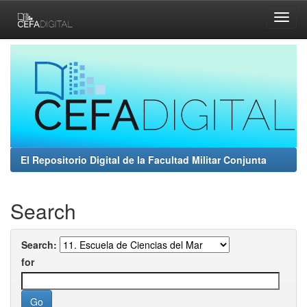
Skip
navigation
El Repositorio Digital de la Facultad Militar Conjunta
Search
Search:
for