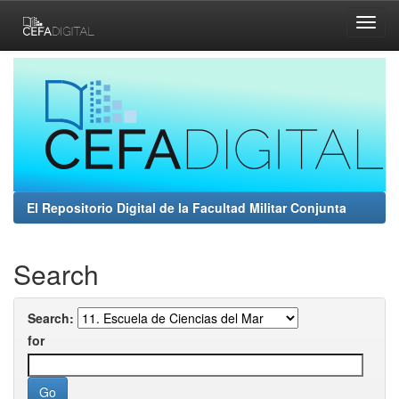
Skip
navigation
El Repositorio Digital de la Facultad Militar Conjunta
Search
Search:
for