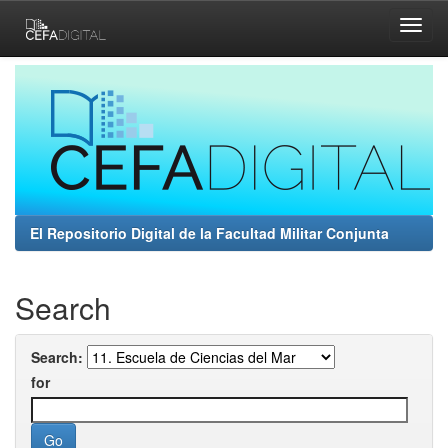
Skip
navigation
El Repositorio Digital de la Facultad Militar Conjunta
Search
Search:
for