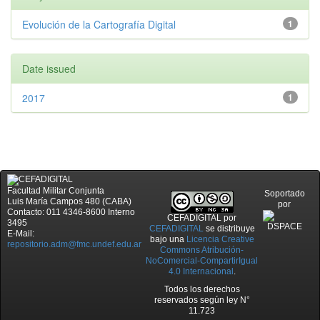
Evolución de la Cartografía Digital
1
Date issued
2017
1
Facultad Militar Conjunta
Soportado
Luis María Campos 480 (CABA)
por
Contacto: 011 4346-8600 Interno
CEFADIGITAL
por
3495
CEFADIGITAL
se distribuye
E-Mail:
bajo una
Licencia Creative
repositorio.adm@fmc.undef.edu.ar
Commons Atribución-
NoComercial-CompartirIgual
4.0 Internacional
.
Todos los derechos
reservados según ley N°
11.723