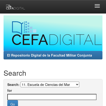
Skip
navigation
El Repositorio Digital de la Facultad Militar Conjunta
Search
Search:
for