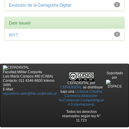
Evolución de la Cartografía Digital
1
Date issued
2017
1
Facultad Militar Conjunta
Soportado
Luis María Campos 480 (CABA)
por
Contacto: 011 4346-8600 Interno
CEFADIGITAL
por
3495
CEFADIGITAL
se distribuye
E-Mail:
bajo una
Licencia Creative
repositorio.adm@fmc.undef.edu.ar
Commons Atribución-
NoComercial-CompartirIgual
4.0 Internacional
.
Todos los derechos
reservados según ley N°
11.723