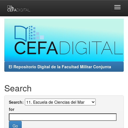
Skip
navigation
El Repositorio Digital de la Facultad Militar Conjunta
Search
Search:
for