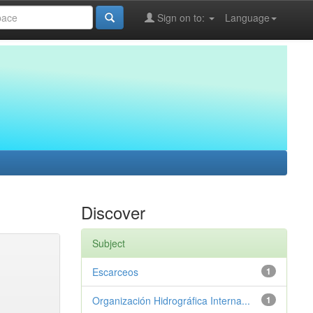
Sign on to:
Language
Discover
Subject
Escarceos
1
Organización Hidrográfica Interna...
1