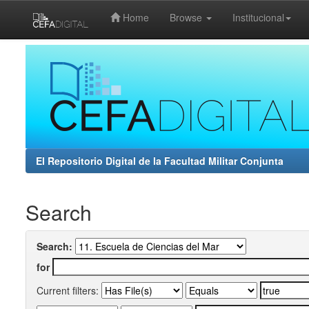
Home
Browse
Institucional
Skip
navigation
El Repositorio Digital de la Facultad Militar Conjunta
Search
Search:
for
Current filters: