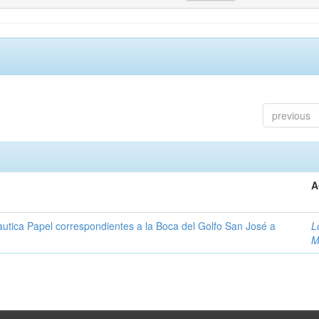
previous
A
autica Papel correspondientes a la Boca del Golfo San José a
L
M