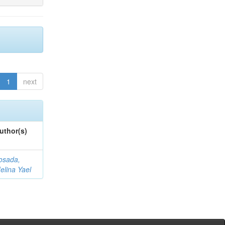
1
next
uthor(s)
osada,
elina Yael