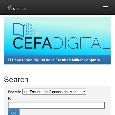
Skip
navigation
El Repositorio Digital de la Facultad Militar Conjunta
Search
Search:
for