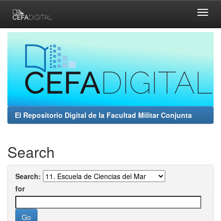
Skip
navigation
El Repositorio Digital de la Facultad Militar Conjunta
Search
Search:
for