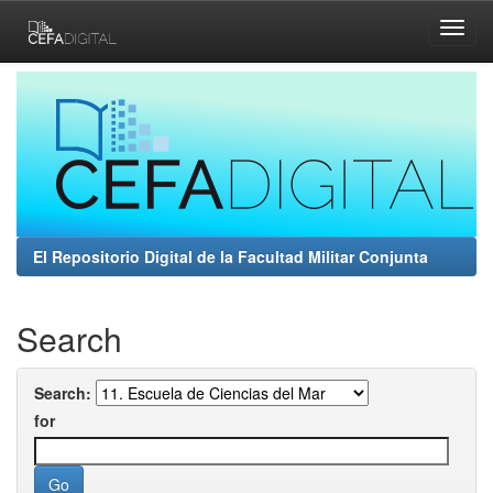
Skip
navigation
El Repositorio Digital de la Facultad Militar Conjunta
Search
Search:
for