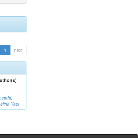
1
next
uthor(s)
osada,
elina Yael