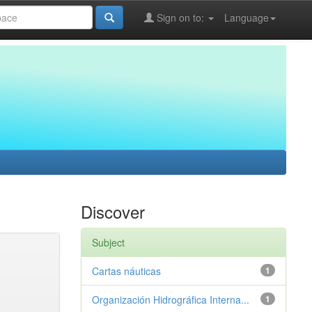
Sign on to:
Language
Discover
Subject
Cartas náuticas
1
Organización Hidrográfica Interna...
1