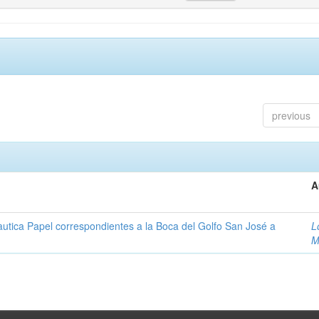
previous
A
autica Papel correspondientes a la Boca del Golfo San José a
L
M