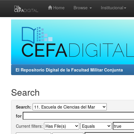
Home
Browse
Institucional
Skip
navigation
El Repositorio Digital de la Facultad Militar Conjunta
Search
Search:
for
Current filters: