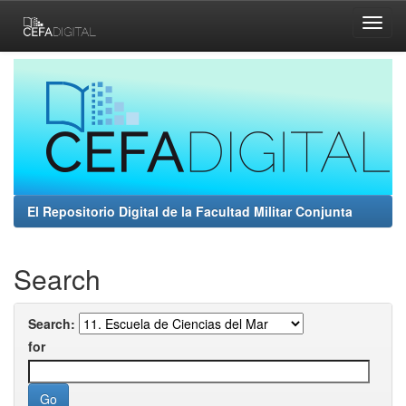
Skip
navigation
El Repositorio Digital de la Facultad Militar Conjunta
Search
Search:
for