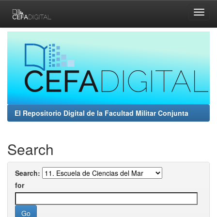
Skip
navigation
El Repositorio Digital de la Facultad Militar Conjunta
Search
Search:
for