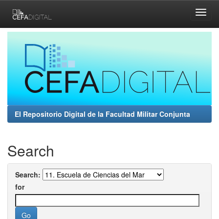
Skip
navigation
El Repositorio Digital de la Facultad Militar Conjunta
Search
Search:
for