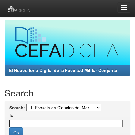
Skip
navigation
El Repositorio Digital de la Facultad Militar Conjunta
Search
Search:
for