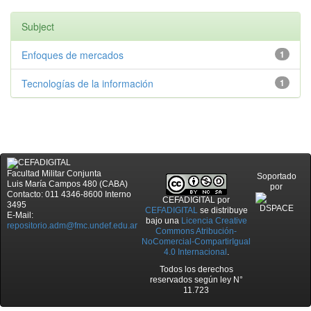
Subject
Enfoques de mercados
1
Tecnologías de la información
1
Facultad Militar Conjunta
Soportado
Luis María Campos 480 (CABA)
por
Contacto: 011 4346-8600 Interno
CEFADIGITAL
por
3495
CEFADIGITAL
se distribuye
E-Mail:
bajo una
Licencia Creative
repositorio.adm@fmc.undef.edu.ar
Commons Atribución-
NoComercial-CompartirIgual
4.0 Internacional
.
Todos los derechos
reservados según ley N°
11.723